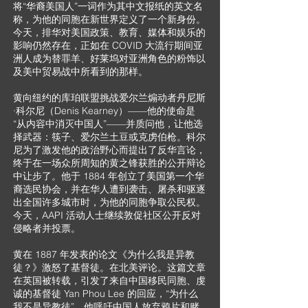
将“华裔美国人”一词作为其中文报纸的英文名
称，为他的同胞在新世界定义了一个新身份。
今天，排华对美国政策、教育、媒体和娱乐的
影响仍然存在，正如在 COVID 大流行期间亚
洲人成为替罪羊、好莱坞对亚洲角色的粉饰以
及美中贸易战中所看到的那样。
黄向纽约的库珀联盟挑战爱尔兰煽动者丹尼斯
·科尔尼（Denis Kearney）——他的使命是
“从内容中消灭中国人”——并质问他，让他选
择武器：筷子、爱尔兰土豆或克虏伯枪。科尔
尼为了激发他的政治野心而提出了反华言论，
终于在一场众所周知的黄之锋获胜的公开辩论
中让步了。他于 1884 年创立了美国第一个华
裔选民协会，并在华人遭到袭击、屠杀和驱逐
出全国许多城市时，为他的同胞争取公民权。
今天，AAPI 活动人士继续敦促社区公开反对
侵略者并投票。
黄在 1887 年发表的论文《为什么我是异教
徒？》激怒了基督徒。在北美评论。这篇文章
在英国被转载，引发了来自中国移民同胞、虔
诚的基督徒 Yan Phou Lee 的回应，“为什么
我不是异教徒”。他呼吁中国人放弃鸦片和赌