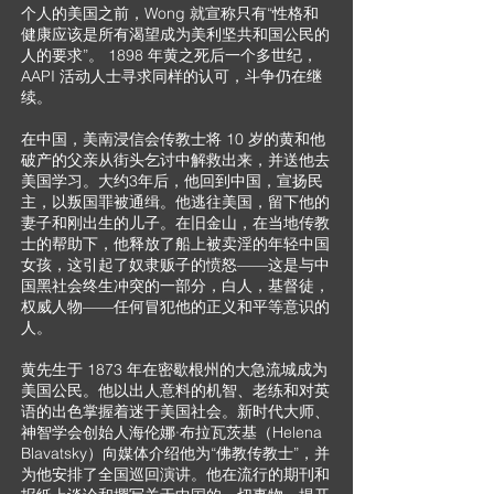
个人的美国之前，Wong 就宣称只有“性格和
健康应该是所有渴望成为美利坚共和国公民的
人的要求”。 1898 年黄之死后一个多世纪，
AAPI 活动人士寻求同样的认可，斗争仍在继
续。
在中国，美南浸信会传教士将 10 岁的黄和他
破产的父亲从街头乞讨中解救出来，并送他去
美国学习。大约3年后，他回到中国，宣扬民
主，以叛国罪被通缉。他逃往美国，留下他的
妻子和刚出生的儿子。在旧金山，在当地传教
士的帮助下，他释放了船上被卖淫的年轻中国
女孩，这引起了奴隶贩子的愤怒——这是与中
国黑社会终生冲突的一部分，白人，基督徒，
权威人物——任何冒犯他的正义和平等意识的
人。
黄先生于 1873 年在密歇根州的大急流城成为
美国公民。他以出人意料的机智、老练和对英
语的出色掌握着迷于美国社会。新时代大师、
神智学会创始人海伦娜·布拉瓦茨基（Helena
Blavatsky）向媒体介绍他为“佛教传教士”，并
为他安排了全国巡回演讲。他在流行的期刊和