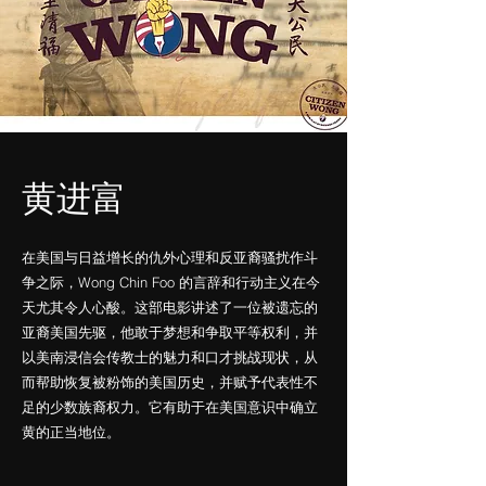
黄进富
在美国与日益增长的仇外心理和反亚裔骚扰作斗
争之际，Wong Chin Foo 的言辞和行动主义在今
天尤其令人心酸。这部电影讲述了一位被遗忘的
亚裔美国先驱，他敢于梦想和争取平等权利，并
以美南浸信会传教士的魅力和口才挑战现状，从
而帮助恢复被粉饰的美国历史，并赋予代表性不
足的少数族裔权力。它有助于在美国意识中确立
黄的正当地位。