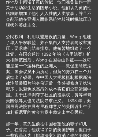
作计划中阅读了黄的传记，他们准备创作一部
关于活动家生活的图形小说。他们认为黄的性
格缺陷增加了他引人入胜的人类故事，并且不
会削弱他在亚洲人面临系统性歧视时挑战压迫
现状的英雄主义。
公民权利：利用联盟建设的力量，Wong 组建
了华人平权联盟，并召集白人支持者向政客施
压，要求他们结束排华。他短暂地组建了一个
政党。在国会通过 1892 年的《吉里法案》扩
大排除范围后，Wong 在国会山作证——这可
能是第一个这样做的亚洲人——敦促废除该法
案。国会议员不为所动，但黄的努力在三个月
后结出了硕果。在中国人大规模抵制根据新法
律注册带照片的身份证后，华盛顿修改了执法
程序，以避免以高昂的成本将它们全部运回中
国。由于法律剥夺了社区的投票权，黄等华裔
美国领导人也向法院寻求正义。 1898 年，美
国最高法院在具有里程碑意义的美国诉出生于
加利福尼亚的黄金方案中裁定出生公民权。
那一年，黄先生前往中国看望他的妻子和儿
子。在香港，他获得了新的美国护照，但由于
一些官员认为《排华法案》取消了他的美国公