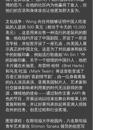
博的恶习，在他的社区内为他赢得了敌人，但
他们的言语和身体攻击让他更加胆大妄为。
文化战争：Wong 向任何能够证明中国人吃老
鼠的人提供 500 美元（相当于今天的 15,000
美元），这是用来出售一种流行的老鼠药的图
像。他在纽约开设了中国剧院，开设了一所语
言学校，并短暂开设了一座孔庙，向美国人展
示真正的中国文化。这是为了对抗媒体和娱乐
中的刻板印象，例如流行歌曲如“Ah Sin！”中
的刻板印象。关于一个狡猾的中国仆人，他把
卡片藏在长袖里。布雷特·哈特（Bret Harte）
和马克·吐温（Mark Twain）将这首歌变成了
百老汇级别的“喜剧情节剧”，由一位身着黄脸
的白人演员表演。亚裔美国制片人、艺术家和
社交媒体影响者利用黄的时代无法获得的资
源，继续他的使命——通过制作主要 AAPI 角
色的节目，开展运动以结束在舞台和银幕上的
黄脸和粉饰，并让好莱坞承担起将亚洲人排除
在外的任务。创意过程和行业奖项。
图形课程：在斯坦福大学校园内，六名斯坦福
青年艺术家在 Shimon Tanaka 领导的创意写