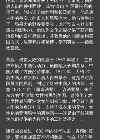
报纸上谈论和撰写关于中国的一切事物，揭开
唐人街的神秘面纱，成为“金山”社区最响亮的
倡导者。他结识了纽约副警长汤姆李，他是唐
人街的事实上的市长和黑帮老大，他与黄举办
了一场盛大的野餐和宴会，以打动白人社会和
朋友和影响力。他认为文化适应提供了获得政
治权利的最可靠途径，并敦促他的同胞采用美
国方式，放弃鸦片和赌博，学习英语——但收
效甚微。
黄祸：横贯大陆的铁路于 1869 年竣工，主要
依靠输入中国劳动力，该国陷入长期萧条。中
国人成了方便的替罪羊。 1871 年，大约 20
名中国人在洛杉矶唐人街被屠杀，这是当时美
国最大的私刑。制定了针对中国人的法律，例
如 1875 年的《佩奇法案》，该法案禁止来自
东方的“不道德”女性移民到美国。这强化了对
过度性感的亚洲龙女的刻板印象，并导致了唐
人街的单身汉社会，支持了洗衣服的无性、女
性化的亚洲男性的讽刺画——这是由于歧视而
为他们提供的为数不多的工作选择之一。
随着国会通过 1882 年的排华法案，黄感到震
惊，变得更加直言不讳和激进。他在 1983 年