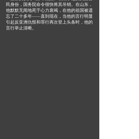
民身份，国务院命令很快将其吊销。在山东，
他默默无闻地死于心力衰竭，在他的祖国被遗
忘了二十多年——直到现在，当他的言行明显
引起反亚洲仇恨和罪行再次登上头条时，他的
言行举止清晰。